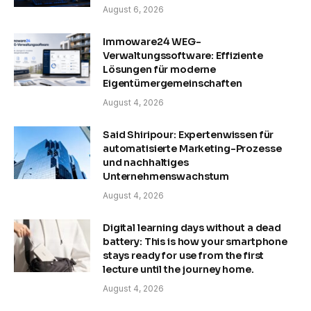
August 6, 2026
Immoware24 WEG-
Verwaltungssoftware: Effiziente
Lösungen für moderne
Eigentümergemeinschaften
August 4, 2026
Said Shiripour: Expertenwissen für
automatisierte Marketing-Prozesse
und nachhaltiges
Unternehmenswachstum
August 4, 2026
Digital learning days without a dead
battery: This is how your smartphone
stays ready for use from the first
lecture until the journey home.
August 4, 2026