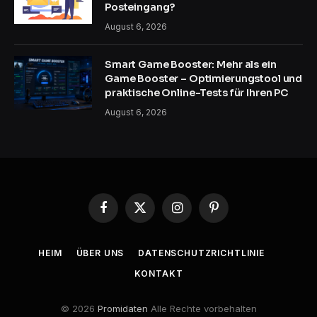
Posteingang?
August 6, 2026
Smart Game Booster: Mehr als ein
Game Booster – Optimierungstool und
praktische Online-Tests für Ihren PC
August 6, 2026
Facebook
X
Instagram
Pinterest
(Twitter)
HEIM
ÜBER UNS
DATENSCHUTZRICHTLINIE
KONTAKT
© 2026
Promidaten
Alle Rechte vorbehalten