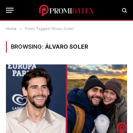
Home
»
Posts Tagged "Álvaro Soler"
BROWSING:
ÁLVARO SOLER