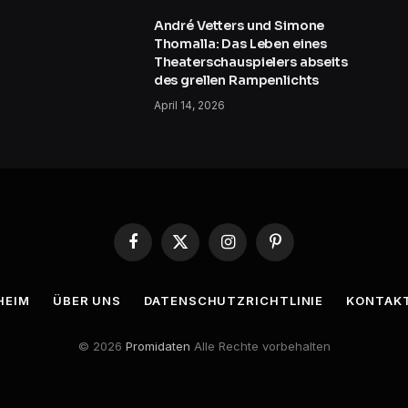
André Vetters und Simone
Thomalla: Das Leben eines
Theaterschauspielers abseits
des grellen Rampenlichts
April 14, 2026
Facebook
X
Instagram
Pinterest
(Twitter)
HEIM
ÜBER UNS
DATENSCHUTZRICHTLINIE
KONTAK
© 2026
Promidaten
Alle Rechte vorbehalten