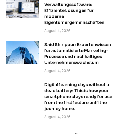
Verwaltungssoftware:
Effiziente Lösungen für
moderne
Eigentümergemeinschaften
August 4, 2026
Said Shiripour: Expertenwissen
für automatisierte Marketing-
Prozesse und nachhaltiges
Unternehmenswachstum
August 4, 2026
Digital learning days without a
dead battery: This is how your
smartphone stays ready for use
from the first lecture until the
journey home.
August 4, 2026