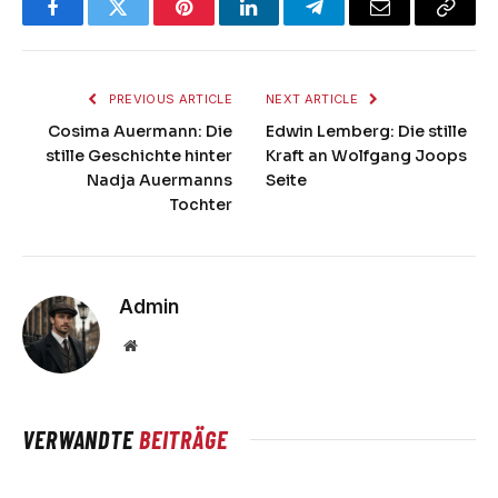
Facebook
Twitter
Pinterest
LinkedIn
Telegram
Email
Copy
Link
PREVIOUS ARTICLE
NEXT ARTICLE
Cosima Auermann: Die
Edwin Lemberg: Die stille
stille Geschichte hinter
Kraft an Wolfgang Joops
Nadja Auermanns
Seite
Tochter
Admin
Website
VERWANDTE
BEITRÄGE