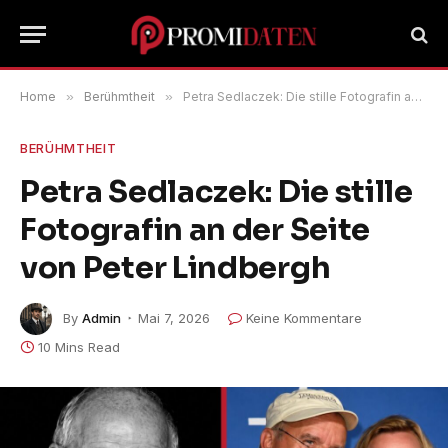
Home
»
Berühmtheit
»
Petra Sedlaczek: Die stille Fotografin an der Seite von Peter Lindbergh
BERÜHMTHEIT
Petra Sedlaczek: Die stille
Fotografin an der Seite
von Peter Lindbergh
By
Admin
Mai 7, 2026
Keine Kommentare
10 Mins Read