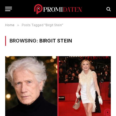
Home
»
Posts Tagged "Birgit Stein"
BROWSING:
BIRGIT STEIN