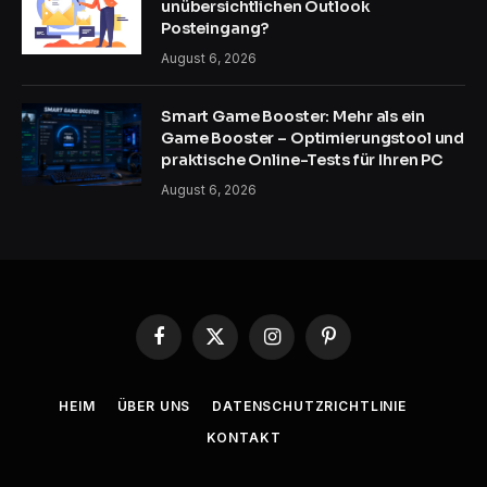
unübersichtlichen Outlook
Posteingang?
August 6, 2026
Smart Game Booster: Mehr als ein
Game Booster – Optimierungstool und
praktische Online-Tests für Ihren PC
August 6, 2026
Facebook
X
Instagram
Pinterest
(Twitter)
HEIM
ÜBER UNS
DATENSCHUTZRICHTLINIE
KONTAKT