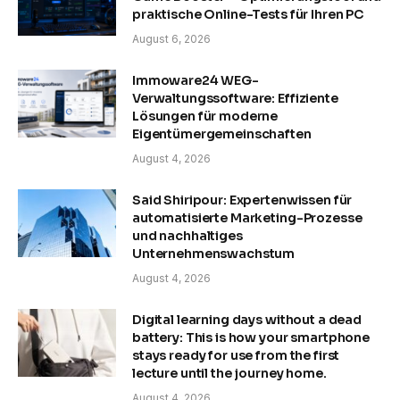
praktische Online-Tests für Ihren PC
August 6, 2026
Immoware24 WEG-
Verwaltungssoftware: Effiziente
Lösungen für moderne
Eigentümergemeinschaften
August 4, 2026
Said Shiripour: Expertenwissen für
automatisierte Marketing-Prozesse
und nachhaltiges
Unternehmenswachstum
August 4, 2026
Digital learning days without a dead
battery: This is how your smartphone
stays ready for use from the first
lecture until the journey home.
August 4, 2026