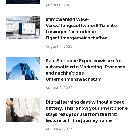
August 6, 2026
Immoware24 WEG-
Verwaltungssoftware: Effiziente
Lösungen für moderne
Eigentümergemeinschaften
August 4, 2026
Said Shiripour: Expertenwissen für
automatisierte Marketing-Prozesse
und nachhaltiges
Unternehmenswachstum
August 4, 2026
Digital learning days without a dead
battery: This is how your smartphone
stays ready for use from the first
lecture until the journey home.
August 4, 2026