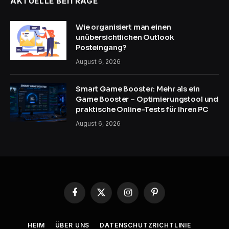
AKTUELLE BEITRÄGE
Wie organisiert man einen
unübersichtlichen Outlook
Posteingang?
August 6, 2026
Smart Game Booster: Mehr als ein
Game Booster – Optimierungstool und
praktische Online-Tests für Ihren PC
August 6, 2026
Facebook
X
Instagram
Pinterest
(Twitter)
HEIM
ÜBER UNS
DATENSCHUTZRICHTLINIE