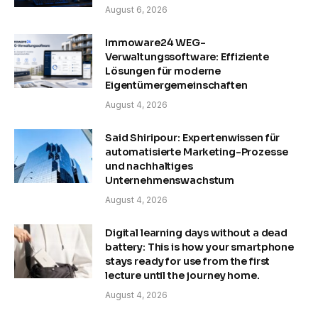
August 6, 2026
Immoware24 WEG-
Verwaltungssoftware: Effiziente
Lösungen für moderne
Eigentümergemeinschaften
August 4, 2026
Said Shiripour: Expertenwissen für
automatisierte Marketing-Prozesse
und nachhaltiges
Unternehmenswachstum
August 4, 2026
Digital learning days without a dead
battery: This is how your smartphone
stays ready for use from the first
lecture until the journey home.
August 4, 2026