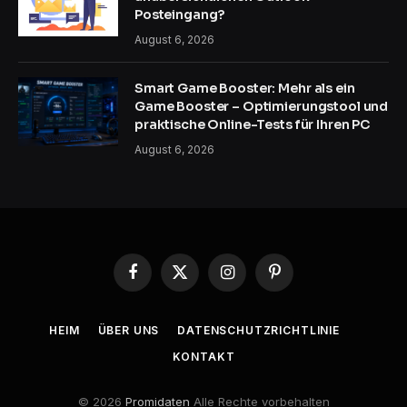
Posteingang?
August 6, 2026
Smart Game Booster: Mehr als ein
Game Booster – Optimierungstool und
praktische Online-Tests für Ihren PC
August 6, 2026
Facebook
X
Instagram
Pinterest
(Twitter)
HEIM
ÜBER UNS
DATENSCHUTZRICHTLINIE
KONTAKT
© 2026
Promidaten
Alle Rechte vorbehalten