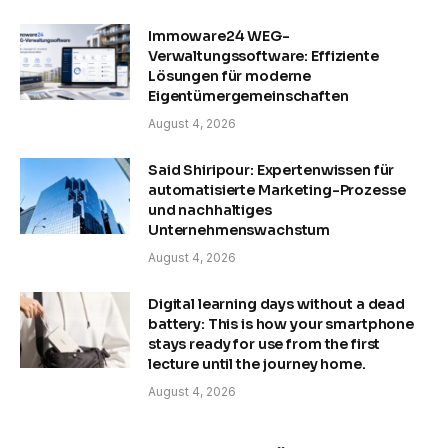
Immoware24 WEG-
Verwaltungssoftware: Effiziente
Lösungen für moderne
Eigentümergemeinschaften
August 4, 2026
Said Shiripour: Expertenwissen für
automatisierte Marketing-Prozesse
und nachhaltiges
Unternehmenswachstum
August 4, 2026
Digital learning days without a dead
battery: This is how your smartphone
stays ready for use from the first
lecture until the journey home.
August 4, 2026