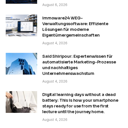
August 6, 2026
Immoware24 WEG-
Verwaltungssoftware: Effiziente
Lösungen für moderne
Eigentümergemeinschaften
August 4, 2026
Said Shiripour: Expertenwissen für
automatisierte Marketing-Prozesse
und nachhaltiges
Unternehmenswachstum
August 4, 2026
Digital learning days without a dead
battery: This is how your smartphone
stays ready for use from the first
lecture until the journey home.
August 4, 2026