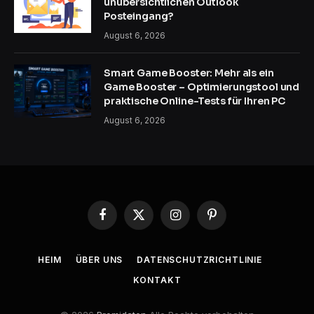
unübersichtlichen Outlook
Posteingang?
August 6, 2026
Smart Game Booster: Mehr als ein
Game Booster – Optimierungstool und
praktische Online-Tests für Ihren PC
August 6, 2026
Facebook
X
Instagram
Pinterest
(Twitter)
HEIM
ÜBER UNS
DATENSCHUTZRICHTLINIE
KONTAKT