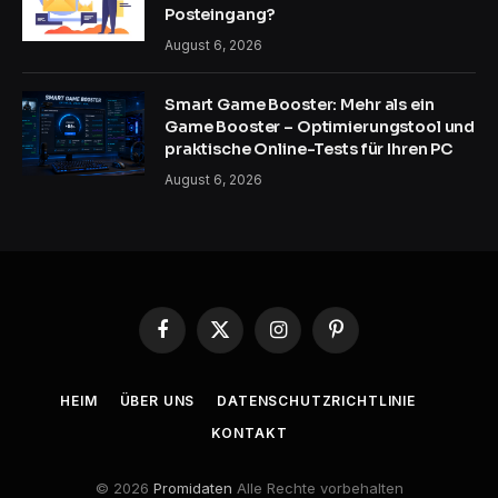
Posteingang?
August 6, 2026
Smart Game Booster: Mehr als ein
Game Booster – Optimierungstool und
praktische Online-Tests für Ihren PC
August 6, 2026
Facebook
X
Instagram
Pinterest
(Twitter)
HEIM
ÜBER UNS
DATENSCHUTZRICHTLINIE
KONTAKT
© 2026
Promidaten
Alle Rechte vorbehalten