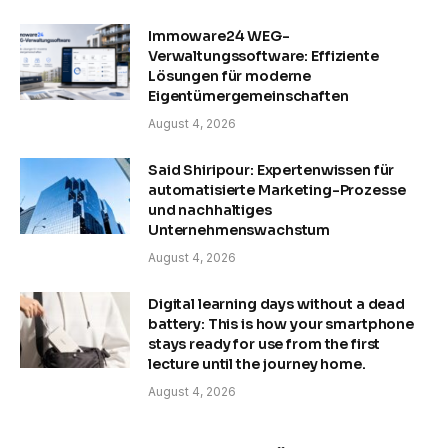
Immoware24 WEG-
Verwaltungssoftware: Effiziente
Lösungen für moderne
Eigentümergemeinschaften
August 4, 2026
Said Shiripour: Expertenwissen für
automatisierte Marketing-Prozesse
und nachhaltiges
Unternehmenswachstum
August 4, 2026
Digital learning days without a dead
battery: This is how your smartphone
stays ready for use from the first
lecture until the journey home.
August 4, 2026