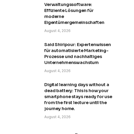
Verwaltungssoftware:
Effiziente Lösungen für
moderne
Eigentümergemeinschaften
August 4, 2026
Said Shiripour: Expertenwissen
für automatisierte Marketing-
Prozesse und nachhaltiges
Unternehmenswachstum
August 4, 2026
Digital learning days without a
dead battery: This is how your
smartphone stays ready for use
from the first lecture until the
journey home.
August 4, 2026