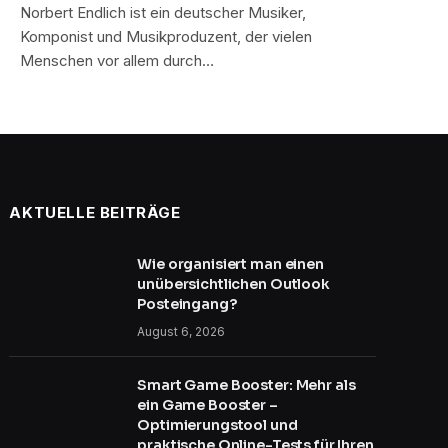
Norbert Endlich ist ein deutscher Musiker,
Komponist und Musikproduzent, der vielen
Menschen vor allem durch…
AKTUELLE BEITRÄGE
Wie organisiert man einen
unübersichtlichen Outlook
Posteingang?
August 6, 2026
Smart Game Booster: Mehr als
ein Game Booster –
Optimierungstool und
praktische Online-Tests für Ihren