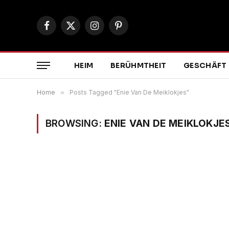
Facebook
X
Instagram
Pinterest
(Twitter)
HEIM
BERÜHMTHEIT
GESCHÄFT
Home
»
Posts Tagged "Enie Van De Meiklokjes"
BROWSING:
ENIE VAN DE MEIKLOKJE