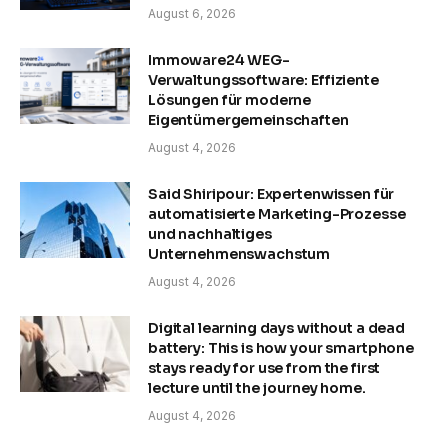
August 6, 2026
Immoware24 WEG-
Verwaltungssoftware: Effiziente
Lösungen für moderne
Eigentümergemeinschaften
August 4, 2026
Said Shiripour: Expertenwissen für
automatisierte Marketing-Prozesse
und nachhaltiges
Unternehmenswachstum
August 4, 2026
Digital learning days without a dead
battery: This is how your smartphone
stays ready for use from the first
lecture until the journey home.
August 4, 2026