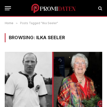
Home
»
Posts Tagged "Ilka Seeler"
BROWSING:
ILKA SEELER