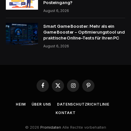
Posteingang?
August 6, 2026
Smart Game Booster: Mehr als ein
Game Booster – Optimierungstool und
praktische Online-Tests für Ihren PC
August 6, 2026
Facebook
X
Instagram
Pinterest
(Twitter)
HEIM
ÜBER UNS
DATENSCHUTZRICHTLINIE
KONTAKT
© 2026
Promidaten
Alle Rechte vorbehalten