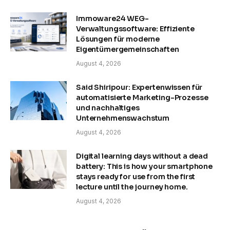
Immoware24 WEG-
Verwaltungssoftware: Effiziente
Lösungen für moderne
Eigentümergemeinschaften
August 4, 2026
Said Shiripour: Expertenwissen für
automatisierte Marketing-Prozesse
und nachhaltiges
Unternehmenswachstum
August 4, 2026
Digital learning days without a dead
battery: This is how your smartphone
stays ready for use from the first
lecture until the journey home.
August 4, 2026