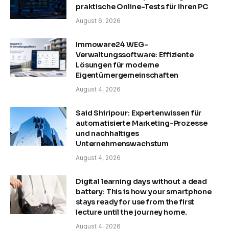
praktische Online-Tests für Ihren PC
August 6, 2026
Immoware24 WEG-
Verwaltungssoftware: Effiziente
Lösungen für moderne
Eigentümergemeinschaften
August 4, 2026
Said Shiripour: Expertenwissen für
automatisierte Marketing-Prozesse
und nachhaltiges
Unternehmenswachstum
August 4, 2026
Digital learning days without a dead
battery: This is how your smartphone
stays ready for use from the first
lecture until the journey home.
August 4, 2026