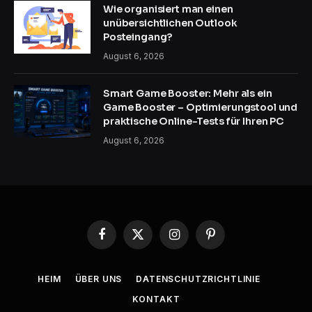
Wie organisiert man einen
unübersichtlichen Outlook
Posteingang?
August 6, 2026
Smart Game Booster: Mehr als ein
Game Booster – Optimierungstool und
praktische Online-Tests für Ihren PC
August 6, 2026
Facebook
X
Instagram
Pinterest
(Twitter)
HEIM
ÜBER UNS
DATENSCHUTZRICHTLINIE
KONTAKT