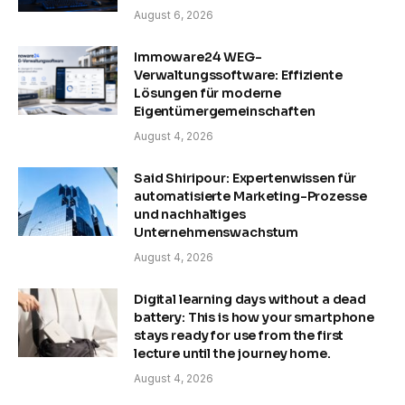
August 6, 2026
Immoware24 WEG-
Verwaltungssoftware: Effiziente
Lösungen für moderne
Eigentümergemeinschaften
August 4, 2026
Said Shiripour: Expertenwissen für
automatisierte Marketing-Prozesse
und nachhaltiges
Unternehmenswachstum
August 4, 2026
Digital learning days without a dead
battery: This is how your smartphone
stays ready for use from the first
lecture until the journey home.
August 4, 2026