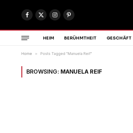
Facebook
X
Instagram
Pinterest
(Twitter)
HEIM
BERÜHMTHEIT
GESCHÄFT
Home
»
Posts Tagged "Manuela Reif"
BROWSING:
MANUELA REIF