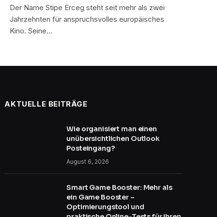
Der Name Stipe Erceg steht seit mehr als zwei
Jahrzehnten für anspruchsvolles europäisches
Kino. Seine…
AKTUELLE BEITRÄGE
Wie organisiert man einen
unübersichtlichen Outlook
Posteingang?
August 6, 2026
Smart Game Booster: Mehr als
ein Game Booster –
Optimierungstool und
praktische Online-Tests für Ihren