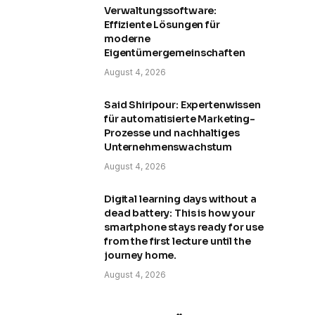
Verwaltungssoftware:
Effiziente Lösungen für
moderne
Eigentümergemeinschaften
August 4, 2026
Said Shiripour: Expertenwissen
für automatisierte Marketing-
Prozesse und nachhaltiges
Unternehmenswachstum
August 4, 2026
Digital learning days without a
dead battery: This is how your
smartphone stays ready for use
from the first lecture until the
journey home.
August 4, 2026