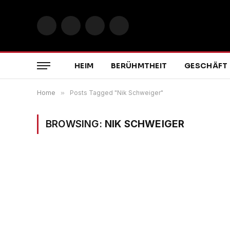
Facebook
X
Instagram
Pinterest
(Twitter)
HEIM
BERÜHMTHEIT
GESCHÄFT
Home
»
Posts Tagged "Nik Schweiger"
BROWSING:
NIK SCHWEIGER