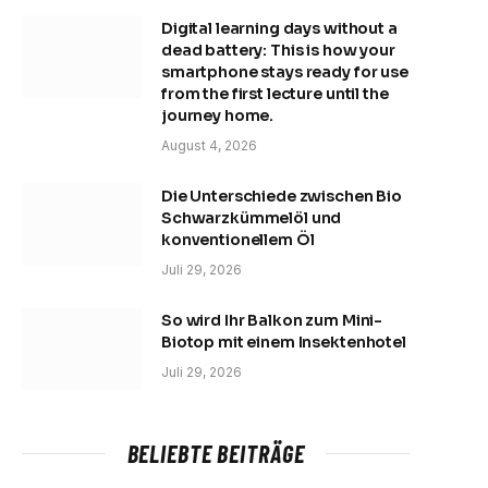
Digital learning days without a
dead battery: This is how your
smartphone stays ready for use
from the first lecture until the
journey home.
August 4, 2026
Die Unterschiede zwischen Bio
Schwarzkümmelöl und
konventionellem Öl
Juli 29, 2026
So wird Ihr Balkon zum Mini-
Biotop mit einem Insektenhotel
Juli 29, 2026
BELIEBTE BEITRÄGE