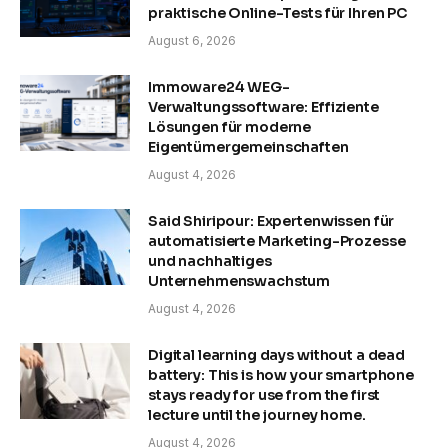
praktische Online-Tests für Ihren PC
August 6, 2026
Immoware24 WEG-
Verwaltungssoftware: Effiziente
Lösungen für moderne
Eigentümergemeinschaften
August 4, 2026
Said Shiripour: Expertenwissen für
automatisierte Marketing-Prozesse
und nachhaltiges
Unternehmenswachstum
August 4, 2026
Digital learning days without a dead
battery: This is how your smartphone
stays ready for use from the first
lecture until the journey home.
August 4, 2026