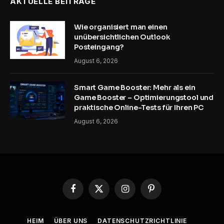
AKTUELLE BEITRÄGE
Wie organisiert man einen
unübersichtlichen Outlook
Posteingang?
August 6, 2026
Smart Game Booster: Mehr als ein
Game Booster – Optimierungstool und
praktische Online-Tests für Ihren PC
August 6, 2026
Facebook
X
Instagram
Pinterest
(Twitter)
HEIM
ÜBER UNS
DATENSCHUTZRICHTLINIE