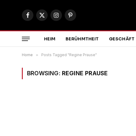
Facebook
X
Instagram
Pinterest
(Twitter)
HEIM
BERÜHMTHEIT
GESCHÄFT
Home
»
Posts Tagged "Regine Prause"
BROWSING:
REGINE PRAUSE