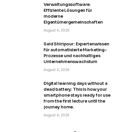
Verwaltungssoftware:
Effiziente Lösungen für
moderne
Eigentümergemeinschaften
August 4, 2026
Said Shiripour: Expertenwissen
für automatisierte Marketing-
Prozesse und nachhaltiges
Unternehmenswachstum
August 4, 2026
Digital learning days without a
dead battery: This is how your
smartphone stays ready for use
from the first lecture until the
journey home.
August 4, 2026