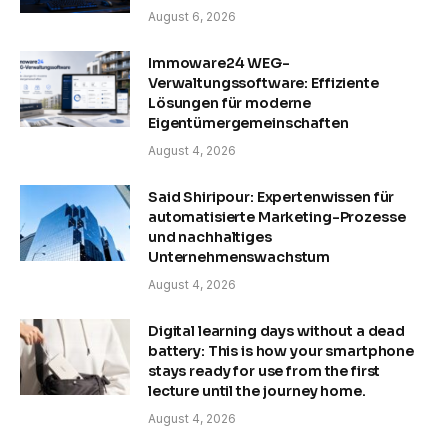
August 6, 2026
Immoware24 WEG-
Verwaltungssoftware: Effiziente
Lösungen für moderne
Eigentümergemeinschaften
August 4, 2026
Said Shiripour: Expertenwissen für
automatisierte Marketing-Prozesse
und nachhaltiges
Unternehmenswachstum
August 4, 2026
Digital learning days without a dead
battery: This is how your smartphone
stays ready for use from the first
lecture until the journey home.
August 4, 2026