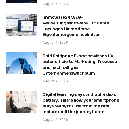
August 6, 2026
Immoware24 WEG-
Verwaltungssoftware: Effiziente
Lösungen für moderne
Eigentümergemeinschaften
August 4, 2026
Said Shiripour: Expertenwissen für
automatisierte Marketing-Prozesse
und nachhaltiges
Unternehmenswachstum
August 4, 2026
Digital learning days without a dead
battery: This is how your smartphone
stays ready for use from the first
lecture until the journey home.
August 4, 2026