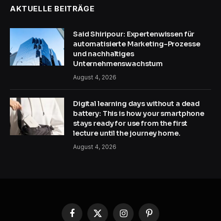
AKTUELLE BEITRÄGE
Said Shiripour: Expertenwissen für
automatisierte Marketing-Prozesse
und nachhaltiges
Unternehmenswachstum
August 4, 2026
Digital learning days without a dead
battery: This is how your smartphone
stays ready for use from the first
lecture until the journey home.
August 4, 2026
Facebook
X
Instagram
Pinterest