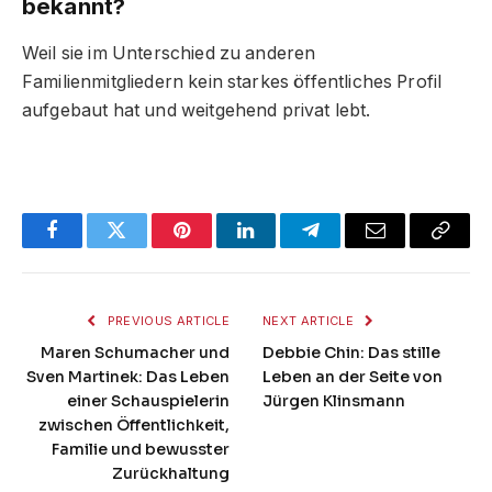
bekannt?
Weil sie im Unterschied zu anderen
Familienmitgliedern kein starkes öffentliches Profil
aufgebaut hat und weitgehend privat lebt.
Facebook
Twitter
Pinterest
LinkedIn
Telegram
Email
Copy
Link
PREVIOUS ARTICLE
NEXT ARTICLE
Maren Schumacher und
Debbie Chin: Das stille
Sven Martinek: Das Leben
Leben an der Seite von
einer Schauspielerin
Jürgen Klinsmann
zwischen Öffentlichkeit,
Familie und bewusster
Zurückhaltung