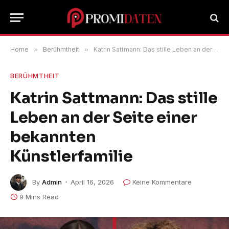
Home
»
Berühmtheit
»
Katrin Sattmann: Das stille Leben an der Seite einer bekannten Künstlerfamilie
BERÜHMTHEIT
Katrin Sattmann: Das stille
Leben an der Seite einer
bekannten
Künstlerfamilie
By
Admin
April 16, 2026
Keine Kommentare
9 Mins Read