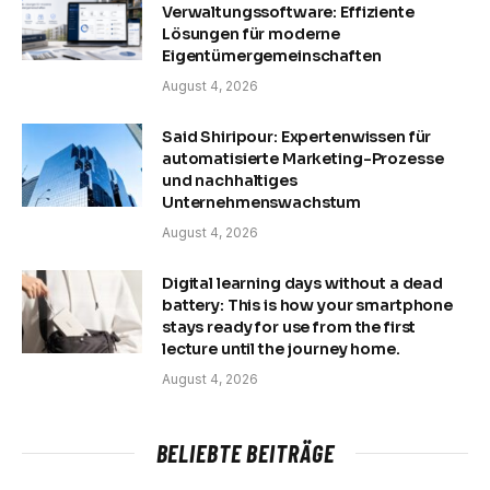
Verwaltungssoftware: Effiziente
Lösungen für moderne
Eigentümergemeinschaften
August 4, 2026
Said Shiripour: Expertenwissen für
automatisierte Marketing-Prozesse
und nachhaltiges
Unternehmenswachstum
August 4, 2026
Digital learning days without a dead
battery: This is how your smartphone
stays ready for use from the first
lecture until the journey home.
August 4, 2026
BELIEBTE BEITRÄGE