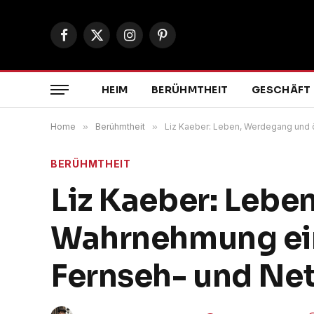
Facebook
X
Instagram
Pinterest
(Twitter)
HEIM
BERÜHMTHEIT
GESCHÄFT
Home
»
Berühmtheit
»
Liz Kaeber: Leben, Werdegang und 
BERÜHMTHEIT
Liz Kaeber: Lebe
Wahrnehmung ei
Fernseh- und Net