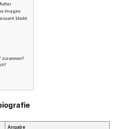
Mutter
es Images
essant bleibt
r“ zusammen?
ich?
iografie
Angabe