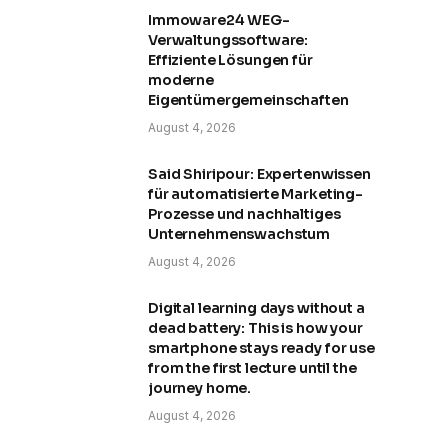
Immoware24 WEG-
Verwaltungssoftware:
Effiziente Lösungen für
moderne
Eigentümergemeinschaften
August 4, 2026
Said Shiripour: Expertenwissen
für automatisierte Marketing-
Prozesse und nachhaltiges
Unternehmenswachstum
August 4, 2026
Digital learning days without a
dead battery: This is how your
smartphone stays ready for use
from the first lecture until the
journey home.
August 4, 2026