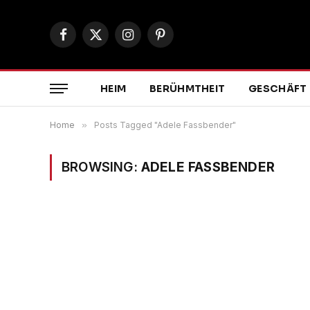
Facebook
X
Instagram
Pinterest
(Twitter)
HEIM
BERÜHMTHEIT
GESCHÄFT
Home
»
Posts Tagged "Adele Fassbender"
BROWSING:
ADELE FASSBENDER