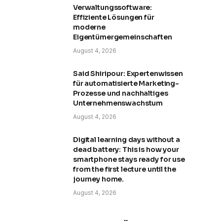
Verwaltungssoftware:
Effiziente Lösungen für
moderne
Eigentümergemeinschaften
August 4, 2026
Said Shiripour: Expertenwissen
für automatisierte Marketing-
Prozesse und nachhaltiges
Unternehmenswachstum
August 4, 2026
Digital learning days without a
dead battery: This is how your
smartphone stays ready for use
from the first lecture until the
journey home.
August 4, 2026