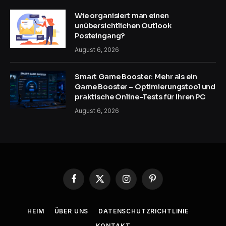
Wie organisiert man einen
unübersichtlichen Outlook
Posteingang?
August 6, 2026
Smart Game Booster: Mehr als ein
Game Booster – Optimierungstool und
praktische Online-Tests für Ihren PC
August 6, 2026
Facebook
X
Instagram
Pinterest
(Twitter)
HEIM
ÜBER UNS
DATENSCHUTZRICHTLINIE
KONTAKT