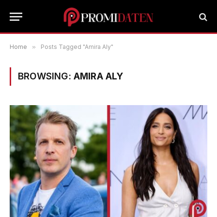
Home
»
Posts Tagged "Amira Aly"
BROWSING:
AMIRA ALY