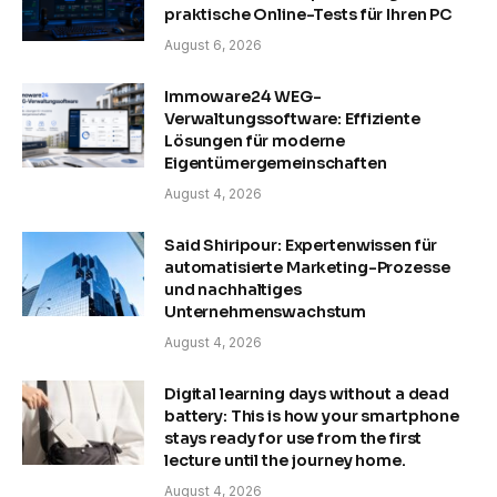
praktische Online-Tests für Ihren PC
August 6, 2026
Immoware24 WEG-
Verwaltungssoftware: Effiziente
Lösungen für moderne
Eigentümergemeinschaften
August 4, 2026
Said Shiripour: Expertenwissen für
automatisierte Marketing-Prozesse
und nachhaltiges
Unternehmenswachstum
August 4, 2026
Digital learning days without a dead
battery: This is how your smartphone
stays ready for use from the first
lecture until the journey home.
August 4, 2026