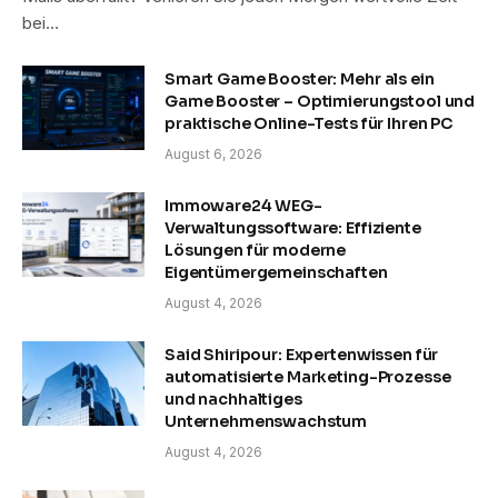
bei…
Smart Game Booster: Mehr als ein
Game Booster – Optimierungstool und
praktische Online-Tests für Ihren PC
August 6, 2026
Immoware24 WEG-
Verwaltungssoftware: Effiziente
Lösungen für moderne
Eigentümergemeinschaften
August 4, 2026
Said Shiripour: Expertenwissen für
automatisierte Marketing-Prozesse
und nachhaltiges
Unternehmenswachstum
August 4, 2026