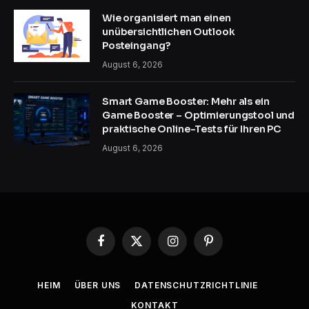
Wie organisiert man einen
unübersichtlichen Outlook
Posteingang?
August 6, 2026
Smart Game Booster: Mehr als ein
Game Booster – Optimierungstool und
praktische Online-Tests für Ihren PC
August 6, 2026
Facebook
X
Instagram
Pinterest
(Twitter)
HEIM
ÜBER UNS
DATENSCHUTZRICHTLINIE
KONTAKT