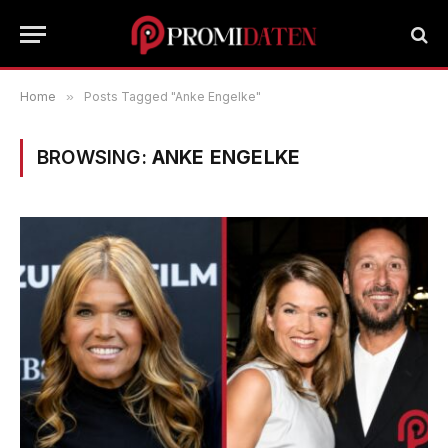
Home
»
Posts Tagged "Anke Engelke"
BROWSING:
ANKE ENGELKE