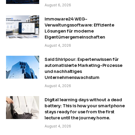
August 6, 2026
Immoware24 WEG-
Verwaltungssoftware: Effiziente
Lösungen für moderne
Eigentümergemeinschaften
August 4, 2026
Said Shiripour: Expertenwissen für
automatisierte Marketing-Prozesse
und nachhaltiges
Unternehmenswachstum
August 4, 2026
Digital learning days without a dead
battery: This is how your smartphone
stays ready for use from the first
lecture until the journey home.
August 4, 2026