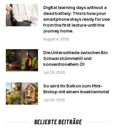
Digital learning days without a
dead battery: This is how your
smartphone stays ready for use
from the first lecture until the
journey home.
August 4, 2026
Die Unterschiede zwischen Bio
Schwarzkümmelöl und
konventionellem Öl
Juli 29, 2026
So wird Ihr Balkon zum Mini-
Biotop mit einem Insektenhotel
Juli 29, 2026
BELIEBTE BEITRÄGE