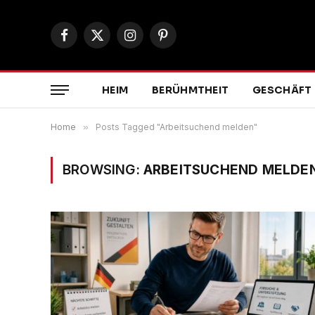
Facebook
X
Instagram
Pinterest
(Twitter)
HEIM
BERÜHMTHEIT
GESCHÄFT
Home
»
Posts Tagged "Arbeitsuchend melden"
BROWSING:
ARBEITSUCHEND MELDE