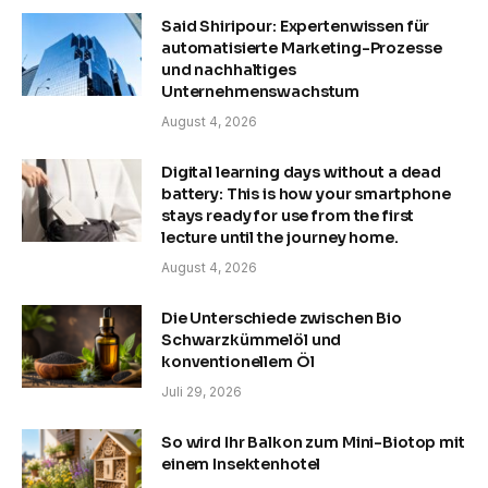
Said Shiripour: Expertenwissen für
automatisierte Marketing-Prozesse
und nachhaltiges
Unternehmenswachstum
August 4, 2026
Digital learning days without a dead
battery: This is how your smartphone
stays ready for use from the first
lecture until the journey home.
August 4, 2026
Die Unterschiede zwischen Bio
Schwarzkümmelöl und
konventionellem Öl
Juli 29, 2026
So wird Ihr Balkon zum Mini-Biotop mit
einem Insektenhotel