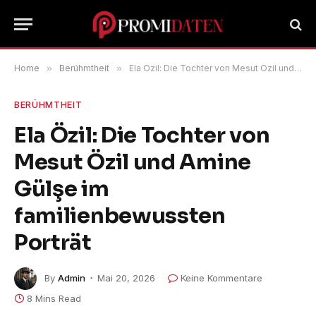
Home
»
Berühmtheit
»
Ela Özil: Die Tochter von Mesut Özil und Amine Gülşe im familienbewussten Porträt
BERÜHMTHEIT
Ela Özil: Die Tochter von
Mesut Özil und Amine
Gülşe im
familienbewussten
Porträt
By
Admin
Mai 20, 2026
Keine Kommentare
8 Mins Read