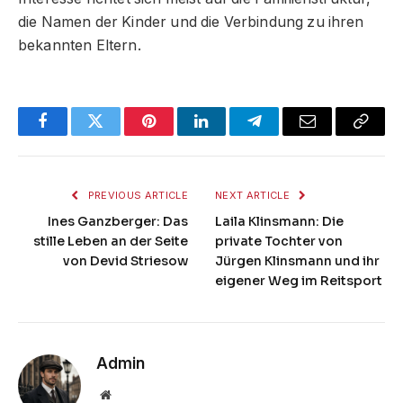
die Namen der Kinder und die Verbindung zu ihren
bekannten Eltern.
Facebook
Twitter
Pinterest
LinkedIn
Telegram
Email
Copy
Link
PREVIOUS ARTICLE
NEXT ARTICLE
Ines Ganzberger: Das
Laila Klinsmann: Die
stille Leben an der Seite
private Tochter von
von Devid Striesow
Jürgen Klinsmann und ihr
eigener Weg im Reitsport
Admin
Website