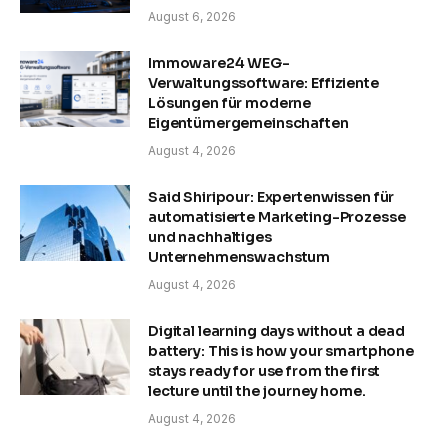
August 6, 2026
Immoware24 WEG-
Verwaltungssoftware: Effiziente
Lösungen für moderne
Eigentümergemeinschaften
August 4, 2026
Said Shiripour: Expertenwissen für
automatisierte Marketing-Prozesse
und nachhaltiges
Unternehmenswachstum
August 4, 2026
Digital learning days without a dead
battery: This is how your smartphone
stays ready for use from the first
lecture until the journey home.
August 4, 2026