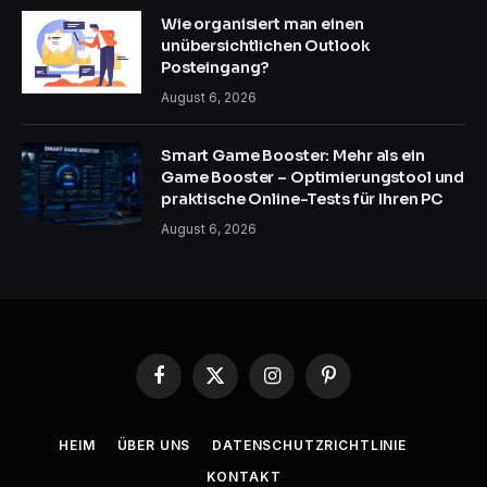
Wie organisiert man einen
unübersichtlichen Outlook
Posteingang?
August 6, 2026
Smart Game Booster: Mehr als ein
Game Booster – Optimierungstool und
praktische Online-Tests für Ihren PC
August 6, 2026
Facebook
X
Instagram
Pinterest
(Twitter)
HEIM
ÜBER UNS
DATENSCHUTZRICHTLINIE
KONTAKT