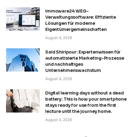
Immoware24 WEG-
Verwaltungssoftware: Effiziente
Lösungen für moderne
Eigentümergemeinschaften
August 4, 2026
Said Shiripour: Expertenwissen für
automatisierte Marketing-Prozesse
und nachhaltiges
Unternehmenswachstum
August 4, 2026
Digital learning days without a dead
battery: This is how your smartphone
stays ready for use from the first
lecture until the journey home.
August 4, 2026