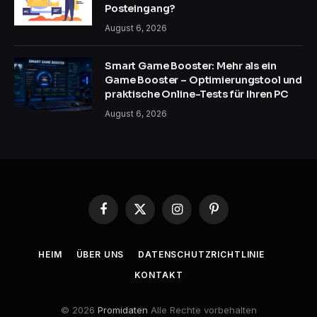
Posteingang?
August 6, 2026
Smart Game Booster: Mehr als ein
Game Booster – Optimierungstool und
praktische Online-Tests für Ihren PC
August 6, 2026
Facebook
X
Instagram
Pinterest
(Twitter)
HEIM
ÜBER UNS
DATENSCHUTZRICHTLINIE
KONTAKT
© 2026
Promidaten
Alle Rechte vorbehalten