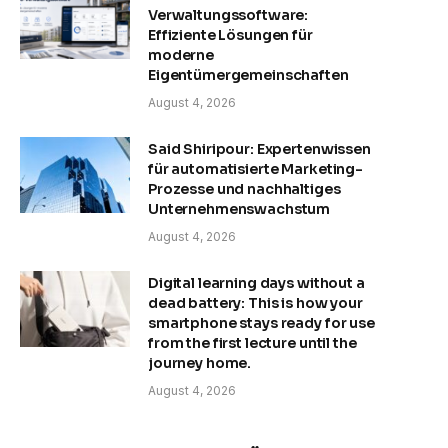
Verwaltungssoftware:
Effiziente Lösungen für
moderne
Eigentümergemeinschaften
August 4, 2026
Said Shiripour: Expertenwissen
für automatisierte Marketing-
Prozesse und nachhaltiges
Unternehmenswachstum
August 4, 2026
Digital learning days without a
dead battery: This is how your
smartphone stays ready for use
from the first lecture until the
journey home.
August 4, 2026