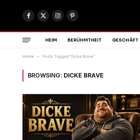
Facebook
X
Instagram
Pinterest
(Twitter)
HEIM
BERÜHMTHEIT
GESCHÄFT
Home
»
Posts Tagged "Dicke Brave"
BROWSING:
DICKE BRAVE