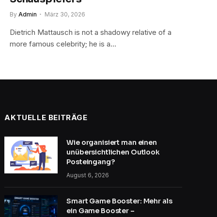
By
Admin
März 30, 2026
Dietrich Mattausch is not a shadowy relative of a
more famous celebrity; he is a…
AKTUELLE BEITRÄGE
Wie organisiert man einen
unübersichtlichen Outlook
Posteingang?
August 6, 2026
Smart Game Booster: Mehr als
ein Game Booster –