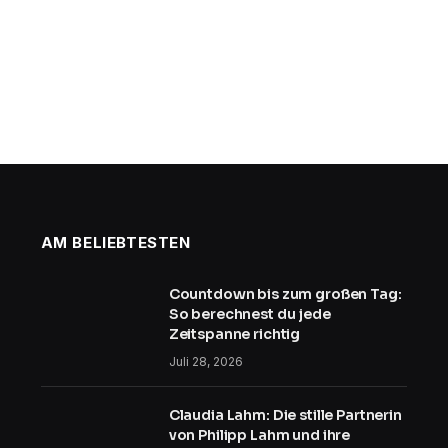
AM BELIEBTESTEN
Countdown bis zum großen Tag:
So berechnest du jede
Zeitspanne richtig
Juli 28, 2026
Claudia Lahm: Die stille Partnerin
von Philipp Lahm und ihre