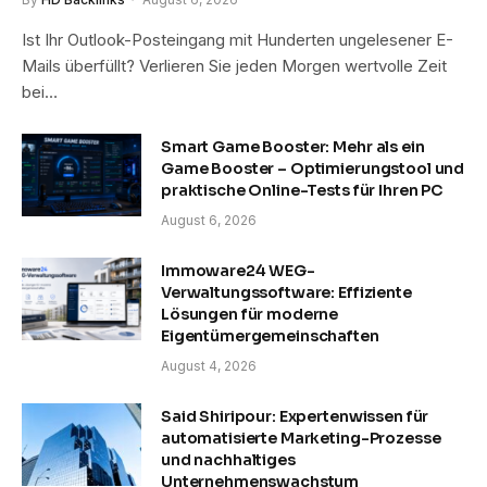
Ist Ihr Outlook-Posteingang mit Hunderten ungelesener E-
Mails überfüllt? Verlieren Sie jeden Morgen wertvolle Zeit
bei…
Smart Game Booster: Mehr als ein
Game Booster – Optimierungstool und
praktische Online-Tests für Ihren PC
August 6, 2026
Immoware24 WEG-
Verwaltungssoftware: Effiziente
Lösungen für moderne
Eigentümergemeinschaften
August 4, 2026
Said Shiripour: Expertenwissen für
automatisierte Marketing-Prozesse
und nachhaltiges
Unternehmenswachstum