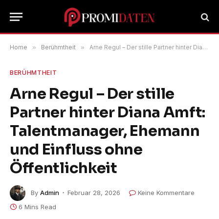
Home
»
Berühmtheit
»
Arne Regul – Der stille Partner hinter Diana Amft: Talentmanager, Ehemann und Einfluss ohne Öffentlichkeit
BERÜHMTHEIT
Arne Regul – Der stille
Partner hinter Diana Amft:
Talentmanager, Ehemann
und Einfluss ohne
Öffentlichkeit
By
Admin
Februar 28, 2026
Keine Kommentare
6 Mins Read