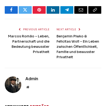
Facebook
Twitter
Pinterest
LinkedIn
Telegram
Email
Copy
Link
PREVIOUS ARTICLE
NEXT ARTICLE
Marcos Romão – Leben,
Benjamin Piwko &
Partnerschaft und die
Felicitas Woll – Ein Leben
Bedeutung bewusster
zwischen Öffentlichkeit,
Privatheit
Familie und bewusster
Privatheit
Admin
Website