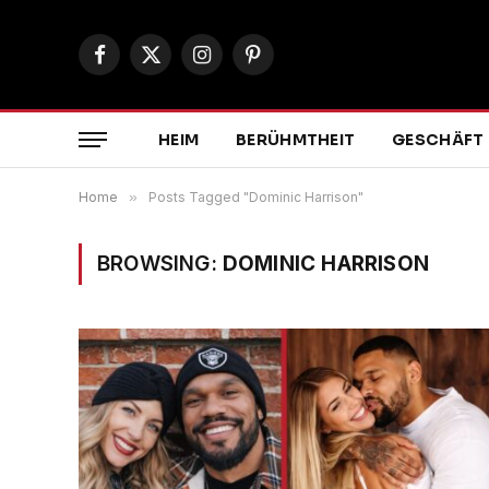
Facebook
X
Instagram
Pinterest
(Twitter)
HEIM
BERÜHMTHEIT
GESCHÄFT
Home
»
Posts Tagged "Dominic Harrison"
BROWSING:
DOMINIC HARRISON