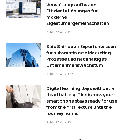
Verwaltungssoftware:
Effiziente Lösungen für
moderne
Eigentümergemeinschaften
August 4, 2026
Said Shiripour: Expertenwissen
für automatisierte Marketing-
Prozesse und nachhaltiges
Unternehmenswachstum
August 4, 2026
Digital learning days without a
dead battery: This is how your
smartphone stays ready for use
from the first lecture until the
journey home.
August 4, 2026