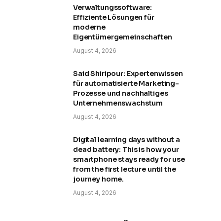
Verwaltungssoftware:
Effiziente Lösungen für
moderne
Eigentümergemeinschaften
August 4, 2026
Said Shiripour: Expertenwissen
für automatisierte Marketing-
Prozesse und nachhaltiges
Unternehmenswachstum
August 4, 2026
Digital learning days without a
dead battery: This is how your
smartphone stays ready for use
from the first lecture until the
journey home.
August 4, 2026