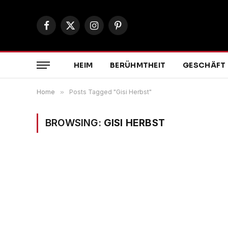
Facebook
X
Instagram
Pinterest
(Twitter)
HEIM
BERÜHMTHEIT
GESCHÄFT
Home
»
Posts Tagged "Gisi Herbst"
BROWSING:
GISI HERBST