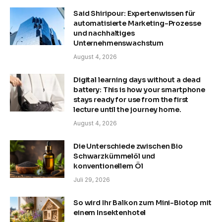
Said Shiripour: Expertenwissen für
automatisierte Marketing-Prozesse
und nachhaltiges
Unternehmenswachstum
August 4, 2026
Digital learning days without a dead
battery: This is how your smartphone
stays ready for use from the first
lecture until the journey home.
August 4, 2026
Die Unterschiede zwischen Bio
Schwarzkümmelöl und
konventionellem Öl
Juli 29, 2026
So wird Ihr Balkon zum Mini-Biotop mit
einem Insektenhotel