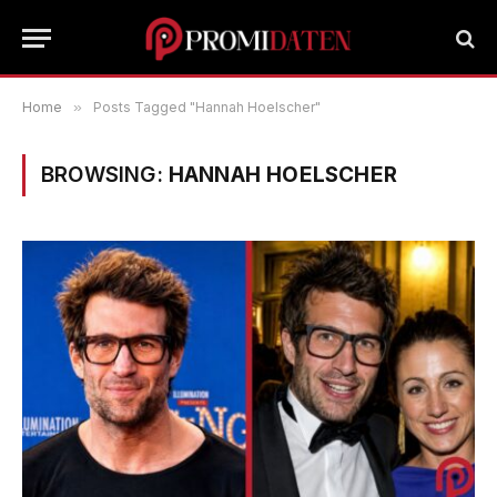
Home
»
Posts Tagged "Hannah Hoelscher"
BROWSING:
HANNAH HOELSCHER