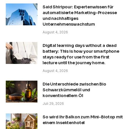
Said Shiripour: Expertenwissen für
automatisierte Marketing-Prozesse
und nachhaltiges
Unternehmenswachstum
August 4, 2026
Digital learning days without a dead
battery: This is how your smartphone
stays ready for use from the first
lecture until the journey home.
August 4, 2026
Die Unterschiede zwischen Bio
Schwarzkümmelöl und
konventionellem Öl
Juli 29, 2026
So wird Ihr Balkon zum Mini-Biotop mit
einem Insektenhotel