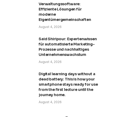
Verwaltungssoftware:
Effiziente Lösungen für
moderne
Eigentümergemeinschaften
August 4, 2026
Said Shiripour: Expertenwissen
für automatisierte Marketing-
Prozesse und nachhaltiges
Unternehmenswachstum
August 4, 2026
Digital learning days without a
dead battery: This is how your
smartphone stays ready for use
from the first lecture until the
journey home.
August 4, 2026