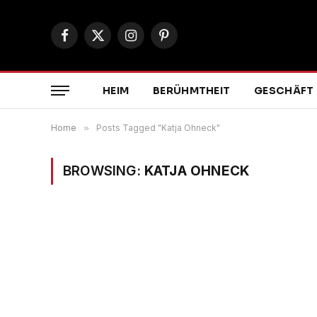
Facebook
X
Instagram
Pinterest
(Twitter)
HEIM
BERÜHMTHEIT
GESCHÄFT
Home
»
Posts Tagged "Katja Ohneck"
BROWSING:
KATJA OHNECK