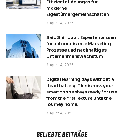
Effiziente Lösungen für
moderne
Eigentümergemeinschaften
August 4, 2026
Said Shiripour: Expertenwissen
für automatisierte Marketing-
Prozesse und nachhaltiges
Unternehmenswachstum
August 4, 2026
Digital learning days without a
dead battery: This is how your
smartphone stays ready for use
from the first lecture until the
journey home.
August 4, 2026
BELIEBTE BEITRÄGE