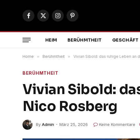
Facebook
X
Instagram
Pinterest
(Twitter)
HEIM
BERÜHMTHEIT
GESCHÄFT
Home
»
Berühmtheit
»
Vivian Sibold: das ruhige Leben an 
BERÜHMTHEIT
Vivian Sibold: da
Nico Rosberg
By
Admin
März 25, 2026
Keine Kommentare