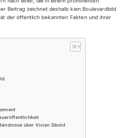
ern nach einer, die in einem prominenten
er Beitrag zeichnet deshalb kein Boulevardbild
rät der öffentlich bekannten Fakten und ihrer
ld
agement
aueröffentlichkeit
tändnisse über Vivian Sibold