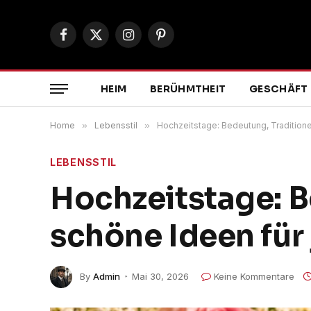
Facebook
X
Instagram
Pinterest
(Twitter)
HEIM
BERÜHMTHEIT
GESCHÄFT
Home
»
Lebensstil
»
Hochzeitstage: Bedeutung, Tradition
LEBENSSTIL
Hochzeitstage: B
schöne Ideen für
By
Admin
Mai 30, 2026
Keine Kommentare