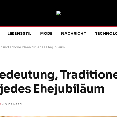
LEBENSSTIL
MODE
NACHRICHT
TECHNOLO
en und schöne Ideen für jedes Ehejubiläum
edeutung, Tradition
 jedes Ehejubiläum
9 Mins Read