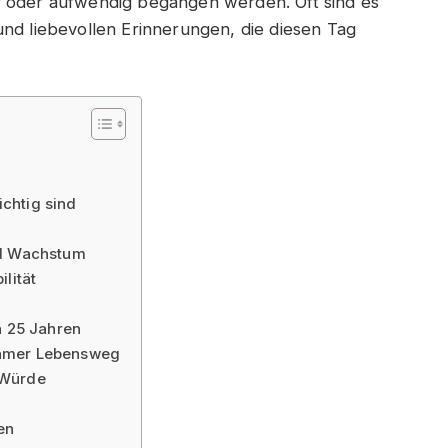
r oder aufwendig begangen werden. Oft sind es
und liebevollen Erinnerungen, die diesen Tag
chtig sind
nd Wachstum
lität
h 25 Jahren
samer Lebensweg
 Würde
en