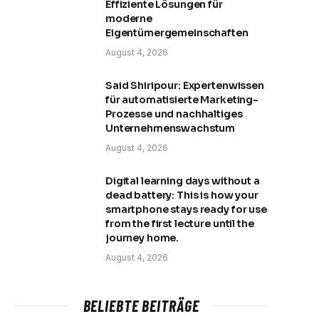
Effiziente Lösungen für
moderne
Eigentümergemeinschaften
August 4, 2026
Said Shiripour: Expertenwissen
für automatisierte Marketing-
Prozesse und nachhaltiges
Unternehmenswachstum
August 4, 2026
Digital learning days without a
dead battery: This is how your
smartphone stays ready for use
from the first lecture until the
journey home.
August 4, 2026
BELIEBTE BEITRÄGE