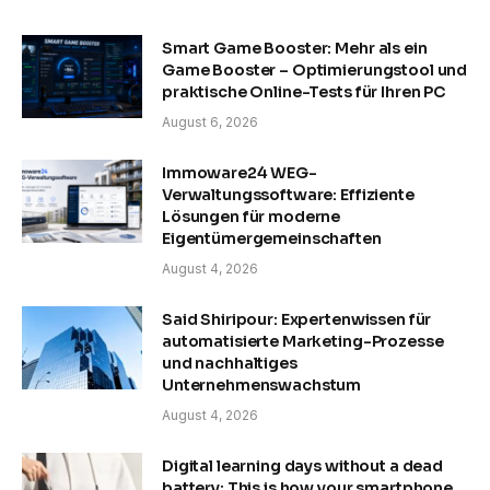
Smart Game Booster: Mehr als ein
Game Booster – Optimierungstool und
praktische Online-Tests für Ihren PC
August 6, 2026
Immoware24 WEG-
Verwaltungssoftware: Effiziente
Lösungen für moderne
Eigentümergemeinschaften
August 4, 2026
Said Shiripour: Expertenwissen für
automatisierte Marketing-Prozesse
und nachhaltiges
Unternehmenswachstum
August 4, 2026
Digital learning days without a dead
battery: This is how your smartphone