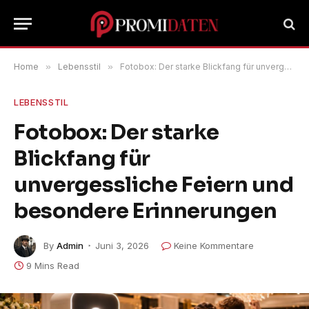
Home
»
Lebensstil
»
Fotobox: Der starke Blickfang für unvergessliche Feiern und besondere Erinnerungen
LEBENSSTIL
Fotobox: Der starke
Blickfang für
unvergessliche Feiern und
besondere Erinnerungen
By
Admin
Juni 3, 2026
Keine Kommentare
9 Mins Read