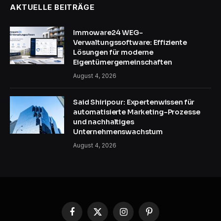
AKTUELLE BEITRÄGE
Immoware24 WEG-
Verwaltungssoftware: Effiziente
Lösungen für moderne
Eigentümergemeinschaften
August 4, 2026
Said Shiripour: Expertenwissen für
automatisierte Marketing-Prozesse
und nachhaltiges
Unternehmenswachstum
August 4, 2026
Facebook
X
Instagram
Pinterest