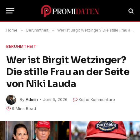
Home
»
Berühmtheit
»
Wer ist Birgit Wetzinger? Die stille Frau an der Seite von Niki Lauda
BERÜHMTHEIT
Wer ist Birgit Wetzinger?
Die stille Frau an der Seite
von Niki Lauda
By
Admin
Juni 6, 2026
Keine Kommentare
9 Mins Read