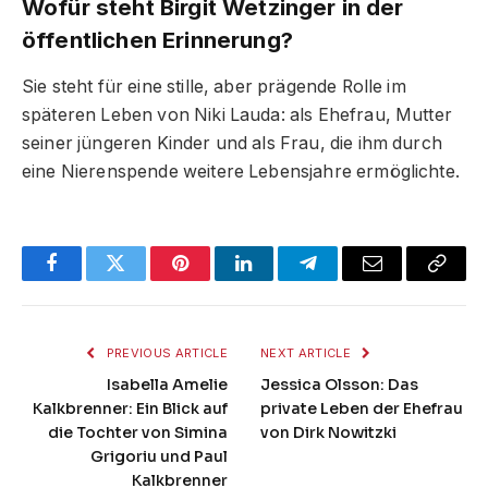
Wofür steht Birgit Wetzinger in der
öffentlichen Erinnerung?
Sie steht für eine stille, aber prägende Rolle im
späteren Leben von Niki Lauda: als Ehefrau, Mutter
seiner jüngeren Kinder und als Frau, die ihm durch
eine Nierenspende weitere Lebensjahre ermöglichte.
Facebook
Twitter
Pinterest
LinkedIn
Telegram
Email
Copy
Link
PREVIOUS ARTICLE
NEXT ARTICLE
Isabella Amelie
Jessica Olsson: Das
Kalkbrenner: Ein Blick auf
private Leben der Ehefrau
die Tochter von Simina
von Dirk Nowitzki
Grigoriu und Paul
Kalkbrenner