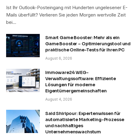
Ist Ihr Outlook-Posteingang mit Hunderten ungelesener E-
Mails überfüllt? Verlieren Sie jeden Morgen wertvolle Zeit
bei…
Smart Game Booster: Mehr als ein
Game Booster – Optimierungstool und
praktische Online-Tests für Ihren PC
August 6, 2026
Immoware24 WEG-
Verwaltungssoftware: Effiziente
Lösungen für moderne
Eigentümergemeinschaften
August 4, 2026
Said Shiripour: Expertenwissen für
automatisierte Marketing-Prozesse
und nachhaltiges
Unternehmenswachstum