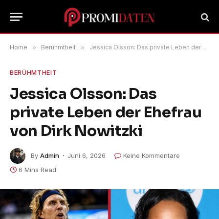
Home
»
Berühmtheit
»
Jessica Olsson: Das private Leben der Ehefrau von Dirk Nowitzki
BERÜHMTHEIT
Jessica Olsson: Das
private Leben der Ehefrau
von Dirk Nowitzki
By
Admin
Juni 6, 2026
Keine Kommentare
6 Mins Read