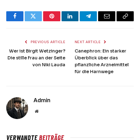
Facebook
Twitter
Pinterest
LinkedIn
Telegram
Email
Copy
Link
PREVIOUS ARTICLE
NEXT ARTICLE
Wer ist Birgit Wetzinger?
Canephron: Ein starker
Die stille Frau an der Seite
Überblick über das
von Niki Lauda
pflanzliche Arzneimittel
für die Harnwege
Admin
Website
VERWANDTE
BEITRÄGE