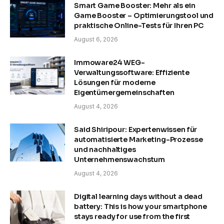
Smart Game Booster: Mehr als ein
Game Booster – Optimierungstool und
praktische Online-Tests für Ihren PC
August 6, 2026
Immoware24 WEG-
Verwaltungssoftware: Effiziente
Lösungen für moderne
Eigentümergemeinschaften
August 4, 2026
Said Shiripour: Expertenwissen für
automatisierte Marketing-Prozesse
und nachhaltiges
Unternehmenswachstum
August 4, 2026
Digital learning days without a dead
battery: This is how your smartphone
stays ready for use from the first