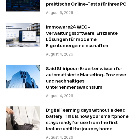
praktische Online-Tests für Ihren PC
August 6, 2026
Immoware24 WEG-
Verwaltungssoftware: Effiziente
Lösungen für moderne
Eigentümergemeinschaften
August 4, 2026
Said Shiripour: Expertenwissen für
automatisierte Marketing-Prozesse
und nachhaltiges
Unternehmenswachstum
August 4, 2026
Digital learning days without a dead
battery: This is how your smartphone
stays ready for use from the first
lecture until the journey home.
August 4, 2026