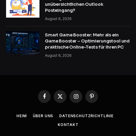
unübersichtlichen Outlook
Posteingang?
August 6, 2026
Smart Game Booster: Mehr als ein
Game Booster – Optimierungstool und
praktische Online-Tests für Ihren PC
August 6, 2026
Facebook
X
Instagram
Pinterest
(Twitter)
HEIM
ÜBER UNS
DATENSCHUTZRICHTLINIE
KONTAKT