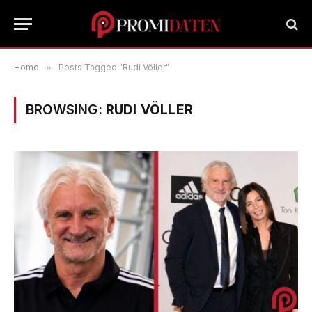
Home
»
Posts Tagged "Rudi Völler"
BROWSING:
RUDI VÖLLER