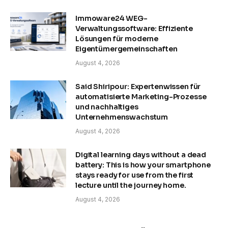
Immoware24 WEG-
Verwaltungssoftware: Effiziente
Lösungen für moderne
Eigentümergemeinschaften
August 4, 2026
Said Shiripour: Expertenwissen für
automatisierte Marketing-Prozesse
und nachhaltiges
Unternehmenswachstum
August 4, 2026
Digital learning days without a dead
battery: This is how your smartphone
stays ready for use from the first
lecture until the journey home.
August 4, 2026