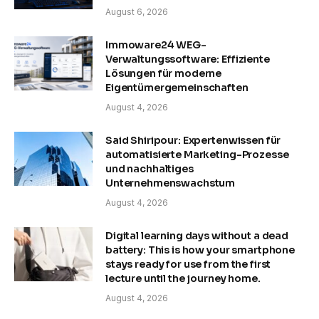
August 6, 2026
Immoware24 WEG-
Verwaltungssoftware: Effiziente
Lösungen für moderne
Eigentümergemeinschaften
August 4, 2026
Said Shiripour: Expertenwissen für
automatisierte Marketing-Prozesse
und nachhaltiges
Unternehmenswachstum
August 4, 2026
Digital learning days without a dead
battery: This is how your smartphone
stays ready for use from the first
lecture until the journey home.
August 4, 2026