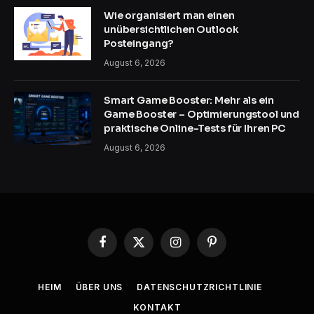
Wie organisiert man einen
unübersichtlichen Outlook
Posteingang?
August 6, 2026
Smart Game Booster: Mehr als ein
Game Booster – Optimierungstool und
praktische Online-Tests für Ihren PC
August 6, 2026
Facebook
X
Instagram
Pinterest
(Twitter)
HEIM
ÜBER UNS
DATENSCHUTZRICHTLINIE
KONTAKT