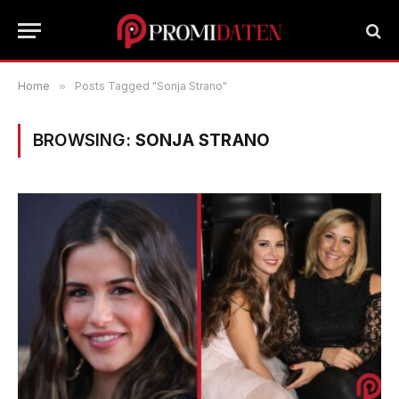
Home
»
Posts Tagged "Sonja Strano"
BROWSING:
SONJA STRANO