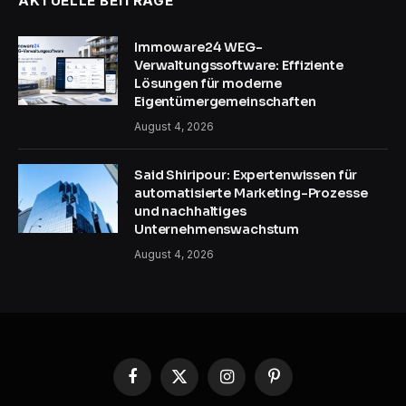
AKTUELLE BEITRÄGE
Immoware24 WEG-
Verwaltungssoftware: Effiziente
Lösungen für moderne
Eigentümergemeinschaften
August 4, 2026
Said Shiripour: Expertenwissen für
automatisierte Marketing-Prozesse
und nachhaltiges
Unternehmenswachstum
August 4, 2026
Facebook
X
Instagram
Pinterest
(Twitter)