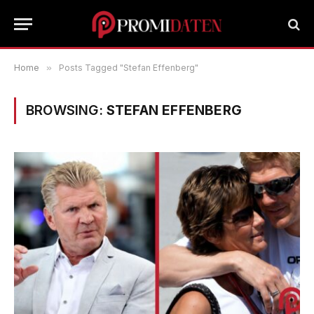
Home
»
Posts Tagged "Stefan Effenberg"
BROWSING:
STEFAN EFFENBERG